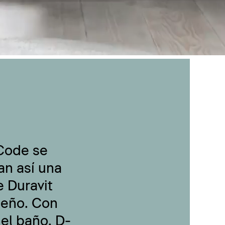
-Code se
an así una
 Duravit
seño. Con
 el baño, D-