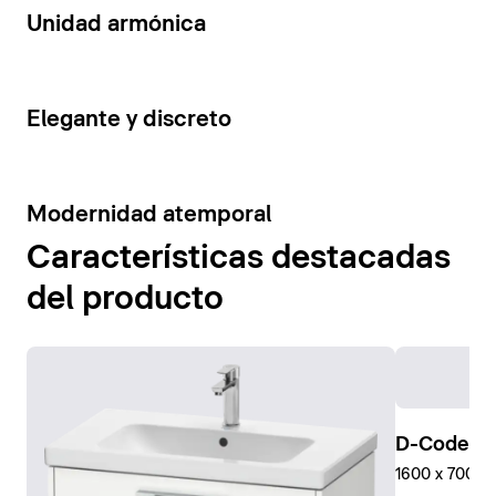
14
Unidad armónica
15
Elegante y discreto
10
Modernidad atemporal
Características destacadas
del producto
D-Code Pl
1600 x 700 mm