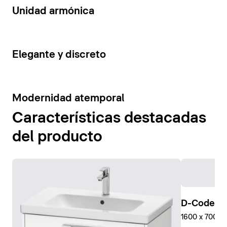
14
Unidad armónica
15
Elegante y discreto
10
Modernidad atemporal
Características destacadas
del producto
D-Code Pl
1600 x 700 mm