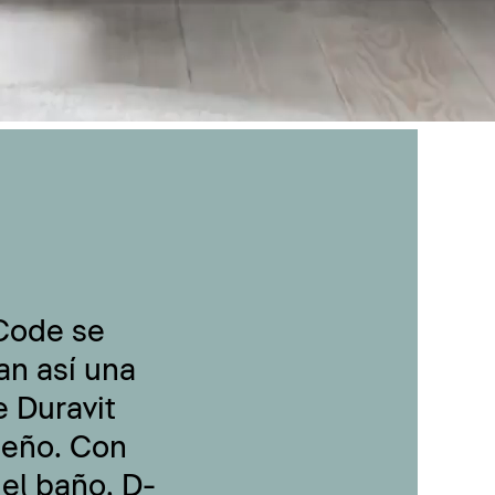
-Code se
an así una
 Duravit
seño. Con
 el baño, D-