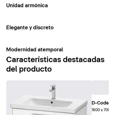
14
Unidad armónica
15
Elegante y discreto
10
Modernidad atemporal
Características destacadas
del producto
D-Code Pl
1600 x 700 mm