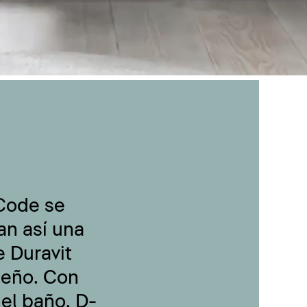
-Code se
an así una
 Duravit
seño. Con
 el baño, D-