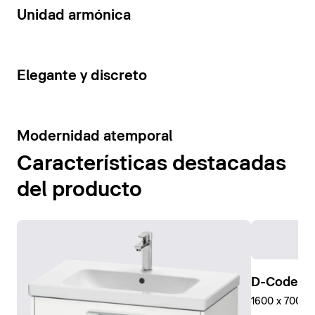
14
Unidad armónica
15
Elegante y discreto
10
Modernidad atemporal
Características destacadas
del producto
D-Code Pl
1600 x 700 mm