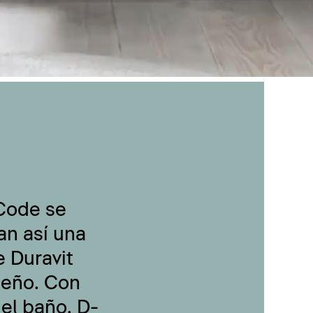
-Code se
an así una
 Duravit
seño. Con
 el baño, D-