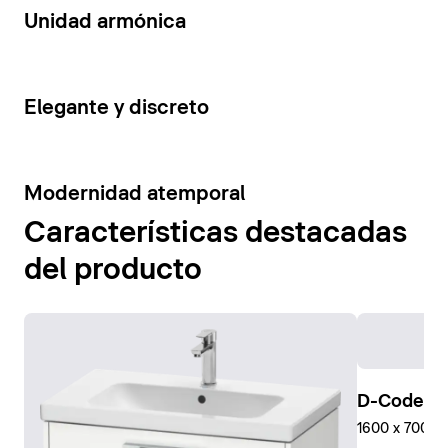
14
Unidad armónica
15
Elegante y discreto
10
Modernidad atemporal
Características destacadas
del producto
D-Code Pl
1600 x 700 mm