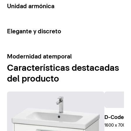
14
Unidad armónica
15
Elegante y discreto
10
Modernidad atemporal
Características destacadas
del producto
D-Code Pl
1600 x 700 mm