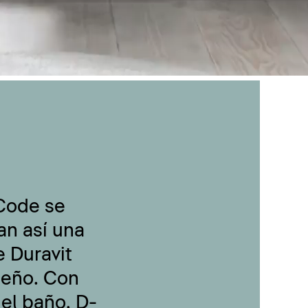
-Code se
an así una
 Duravit
seño. Con
 el baño, D-