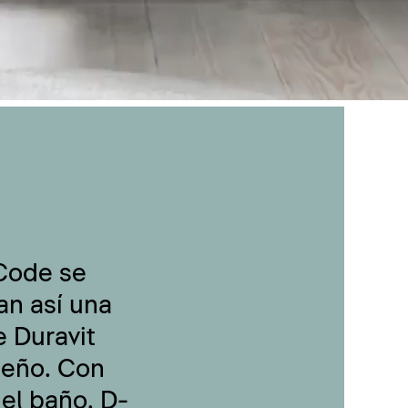
-Code se
an así una
 Duravit
seño. Con
 el baño, D-