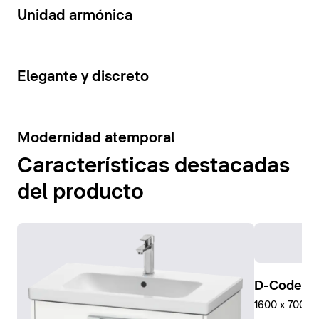
14
Unidad armónica
15
Elegante y discreto
10
Modernidad atemporal
Características destacadas
del producto
D-Code Pl
1600 x 700 mm