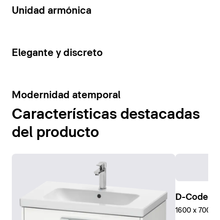
14
Unidad armónica
15
Elegante y discreto
10
Modernidad atemporal
Características destacadas
del producto
D-Code Pl
1600 x 700 mm