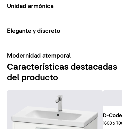
14
Unidad armónica
15
Elegante y discreto
10
Modernidad atemporal
Características destacadas
del producto
D-Code Pl
1600 x 700 mm