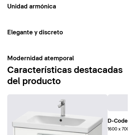
14
Unidad armónica
15
Elegante y discreto
10
Modernidad atemporal
Características destacadas
del producto
D-Code Pl
1600 x 700 mm