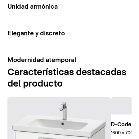
14
Unidad armónica
15
Elegante y discreto
10
Modernidad atemporal
Características destacadas
del producto
D-Code Pl
1600 x 700 mm