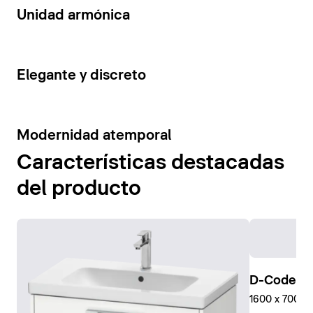
14
Unidad armónica
15
Elegante y discreto
10
Modernidad atemporal
Características destacadas
del producto
D-Code Pl
1600 x 700 mm