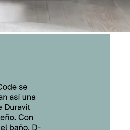
-Code se
an así una
 Duravit
seño. Con
 el baño, D-