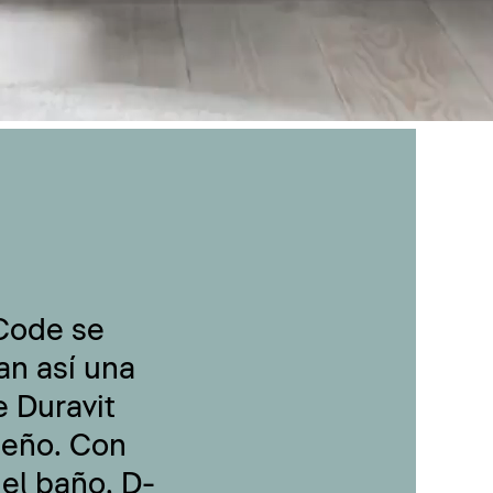
-Code se
an así una
 Duravit
seño. Con
 el baño, D-