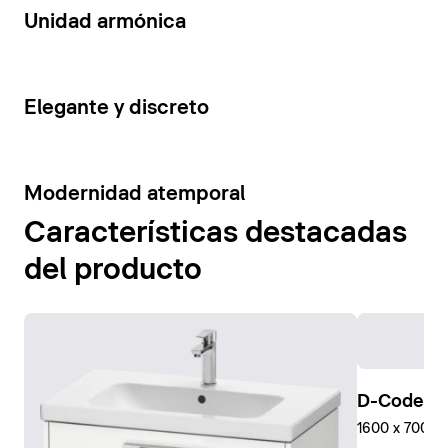
14
Unidad armónica
15
Elegante y discreto
10
Modernidad atemporal
Características destacadas
del producto
D-Code Pl
1600 x 700 mm