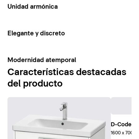
14
Unidad armónica
15
Elegante y discreto
10
Modernidad atemporal
Características destacadas
del producto
D-Code Pl
1600 x 700 mm