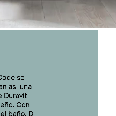
-Code se
an así una
 Duravit
seño. Con
 el baño, D-