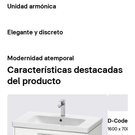
14
Unidad armónica
15
Elegante y discreto
10
Modernidad atemporal
Características destacadas
del producto
D-Code Pl
1600 x 700 mm