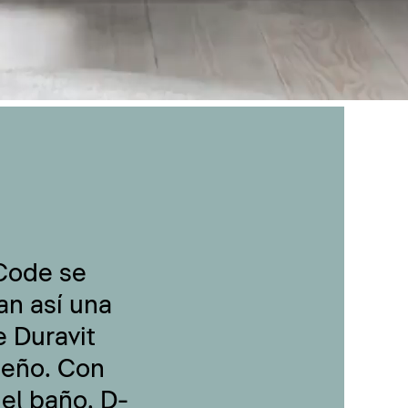
-Code se
an así una
 Duravit
seño. Con
 el baño, D-