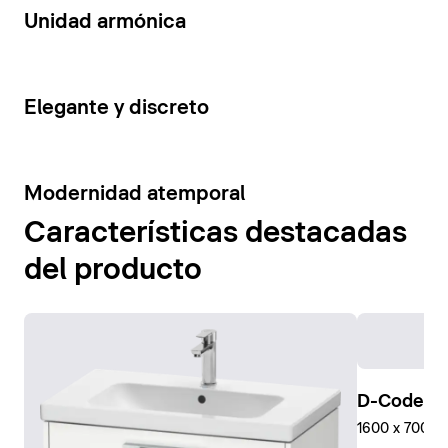
14
Unidad armónica
15
Elegante y discreto
10
Modernidad atemporal
Características destacadas
del producto
D-Code Pl
1600 x 700 mm