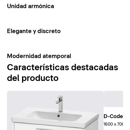
14
Unidad armónica
15
Elegante y discreto
10
Modernidad atemporal
Características destacadas
del producto
D-Code Pl
1600 x 700 mm