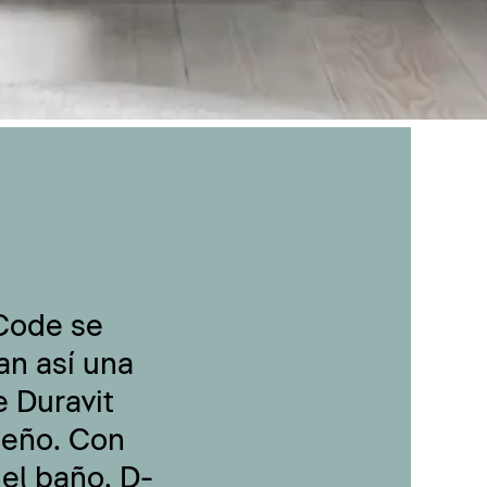
-Code se
an así una
 Duravit
seño. Con
 el baño, D-