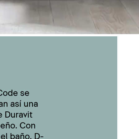
-Code se
an así una
 Duravit
seño. Con
 el baño, D-