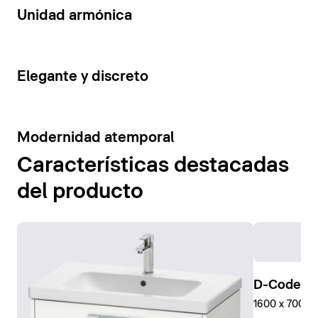
14
Unidad armónica
15
Elegante y discreto
10
Modernidad atemporal
Características destacadas
del producto
D-Code Pl
1600 x 700 mm