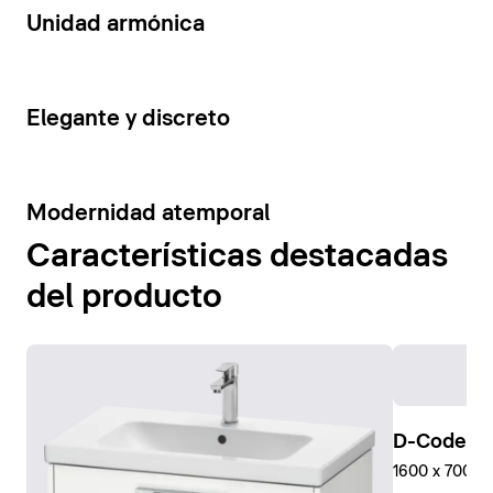
14
Unidad armónica
15
Elegante y discreto
10
Modernidad atemporal
Características destacadas
del producto
D-Code Pl
1600 x 700 mm