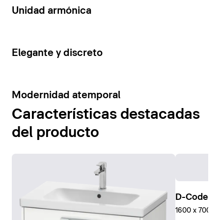
14
Unidad armónica
15
Elegante y discreto
10
Modernidad atemporal
Características destacadas
del producto
D-Code Pl
1600 x 700 mm