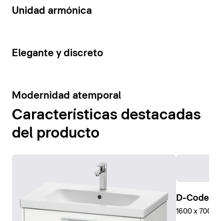
14
Unidad armónica
15
Elegante y discreto
10
Modernidad atemporal
Características destacadas
del producto
D-Code Pl
1600 x 700 mm