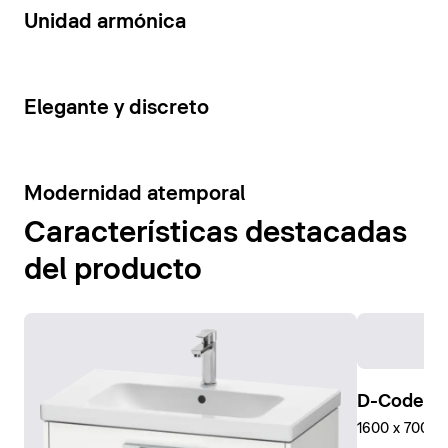
14
Unidad armónica
15
Elegante y discreto
10
Modernidad atemporal
Características destacadas
del producto
D-Code Pl
1600 x 700 mm