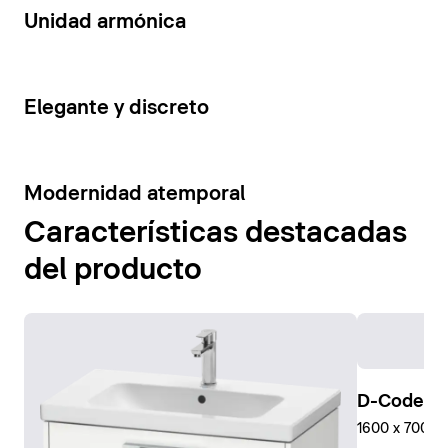
14
Unidad armónica
15
Elegante y discreto
10
Modernidad atemporal
Características destacadas
del producto
D-Code Pl
1600 x 700 mm