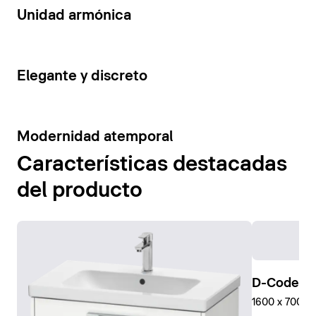
14
Unidad armónica
15
Elegante y discreto
10
Modernidad atemporal
Características destacadas
del producto
D-Code Pl
1600 x 700 mm