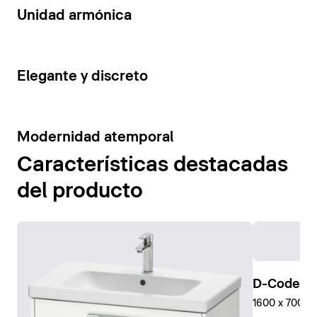
14
Unidad armónica
15
Elegante y discreto
10
Modernidad atemporal
Características destacadas
del producto
D-Code Pl
1600 x 700 mm