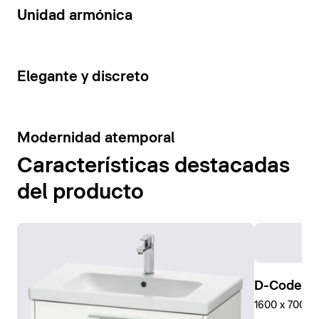
14
Unidad armónica
15
Elegante y discreto
10
Modernidad atemporal
Características destacadas
del producto
D-Code Pl
1600 x 700 mm