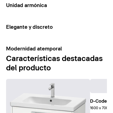
14
Unidad armónica
15
Elegante y discreto
10
Modernidad atemporal
Características destacadas
del producto
D-Code Pl
1600 x 700 mm