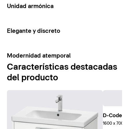
14
Unidad armónica
15
Elegante y discreto
10
Modernidad atemporal
Características destacadas
del producto
D-Code Pl
1600 x 700 mm