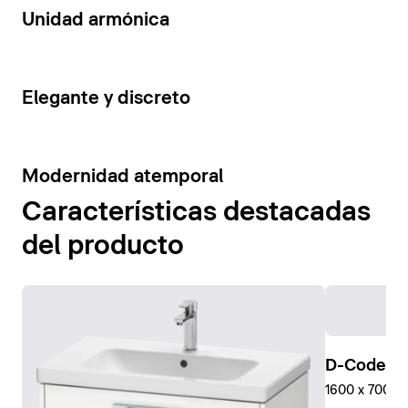
14
Unidad armónica
15
Elegante y discreto
10
Modernidad atemporal
Características destacadas
del producto
D-Code Pl
1600 x 700 mm