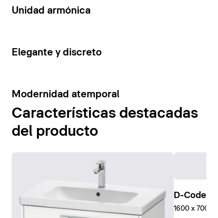
14
Unidad armónica
15
Elegante y discreto
10
Modernidad atemporal
Características destacadas
del producto
D-Code Pl
1600 x 700 mm