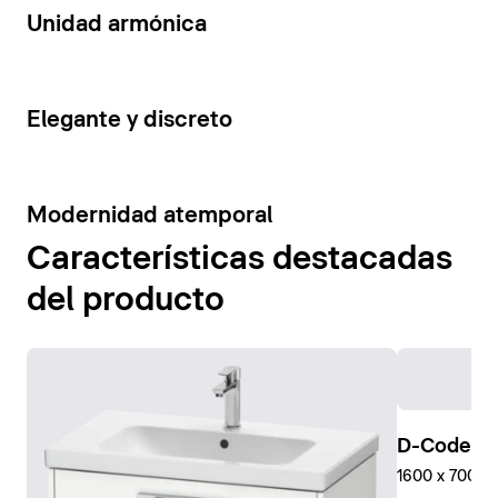
14
Unidad armónica
15
Elegante y discreto
10
Modernidad atemporal
Características destacadas
del producto
D-Code Pl
1600 x 700 mm