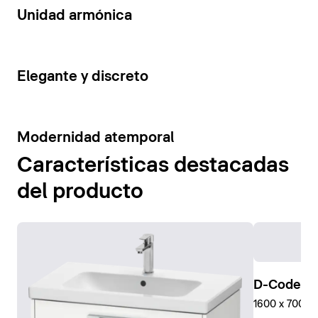
14
Unidad armónica
15
Elegante y discreto
10
Modernidad atemporal
Características destacadas
del producto
D-Code Pl
1600 x 700 mm