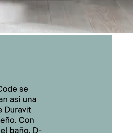
-Code se
an así una
 Duravit
seño. Con
 el baño, D-