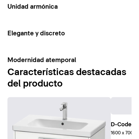
14
Unidad armónica
15
Elegante y discreto
10
Modernidad atemporal
Características destacadas
del producto
D-Code Pl
1600 x 700 mm