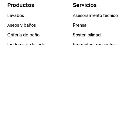
Productos
Servicios
Lavabos
Asesoramiento técnico
Aseos y baños
Prensa
Grifería de baño
Sostenibilidad
Inodoros de lavado
Preguntas frecuentes
SensoWash®
Duchas
Bañeras
Catálogos y Tarifas
Catálogos y Tarifas
España | Español