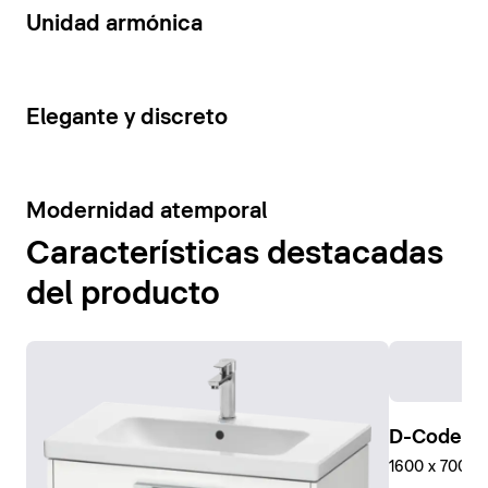
14
Unidad armónica
15
Elegante y discreto
10
Modernidad atemporal
Características destacadas
del producto
D-Code Pl
1600 x 700 mm