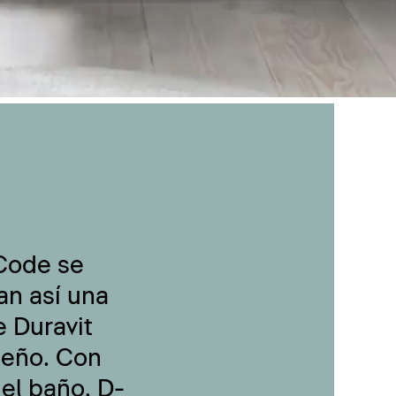
-Code se
an así una
 Duravit
seño. Con
 el baño, D-