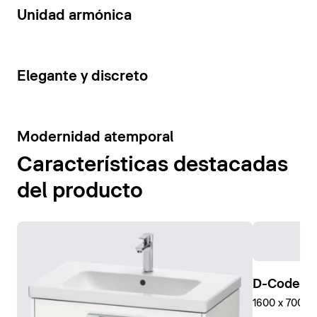
14
Unidad armónica
15
Elegante y discreto
10
Modernidad atemporal
Características destacadas
del producto
D-Code Pl
1600 x 700 mm