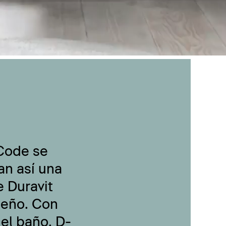
-Code se
an así una
 Duravit
seño. Con
 el baño, D-